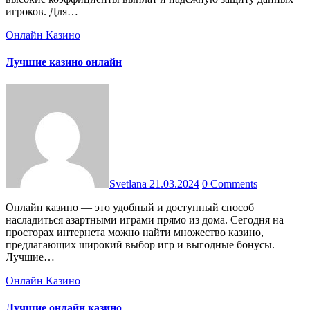
игроков. Для…
Онлайн Казино
Лучшие казино онлайн
Svetlana
21.03.2024
0 Comments
Онлайн казино — это удобный и доступный способ
насладиться азартными играми прямо из дома. Сегодня на
просторах интернета можно найти множество казино,
предлагающих широкий выбор игр и выгодные бонусы.
Лучшие…
Онлайн Казино
Лучшие онлайн казино