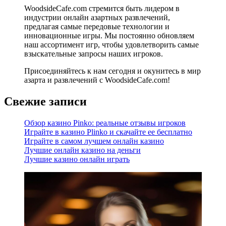
WoodsideCafe.com стремится быть лидером в
индустрии онлайн азартных развлечений,
предлагая самые передовые технологии и
инновационные игры. Мы постоянно обновляем
наш ассортимент игр, чтобы удовлетворить самые
взыскательные запросы наших игроков.
Присоединяйтесь к нам сегодня и окунитесь в мир
азарта и развлечений с WoodsideCafe.com!
Свежие записи
Обзор казино Pinko: реальные отзывы игроков
Играйте в казино Plinko и скачайте ее бесплатно
Играйте в самом лучшем онлайн казино
Лучшие онлайн казино на деньги
Лучшие казино онлайн играть