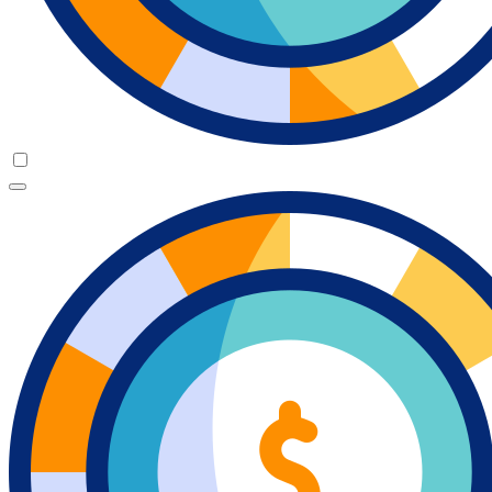
woodsidecafe.com