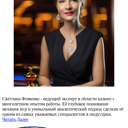
Светлана Фоменко - ведущий эксперт в области казино с
многолетним опытом работы. Её глубокое понимание
механик игр и уникальный аналитический подход сделали её
одним из самых уважаемых специалистов в индустрии.
Читать Далее